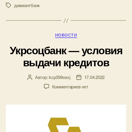
диамантбанк
Метки
Рубрики
НОВОСТИ
Укрсоцбанк — условия
выдачи кредитов
Автор:
kcp399cexj
17.04.2022
Автор
Дата
записи
записи
к
Комментариев
нет
записи
Укрсоцбанк
—
условия
выдачи
кредитов