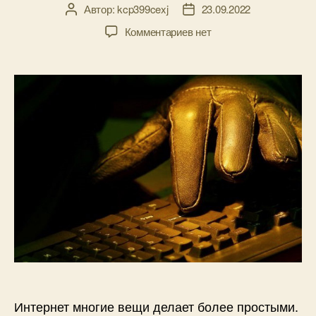
Автор:
kcp399cexj
23.09.2022
Автор
Дата
записи
записи
к
Комментариев
нет
записи
Кредит
онлайн:
подводные
камни,
о
которых
нужно
знать
Интернет многие вещи делает более простыми.