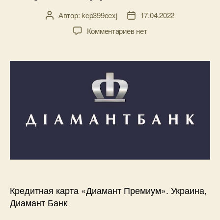
Автор:
kcp399cexj
17.04.2022
Автор
Дата
записи
записи
к
Комментариев
нет
записи
Кредитная
карта
«Диамант
Премиум».
Украина,
Диамант
Банк
Кредитная карта «Диамант Премиум». Украина,
Диамант Банк