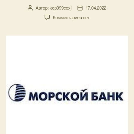
Автор:
kcp399cexj
17.04.2022
Автор
Дата
записи
записи
к
Комментариев
нет
записи
Банк
Морской
—
забирайте
авто
в
кредит!