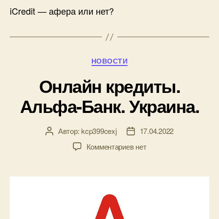
iCredit — афера или нет?
Рубрики
НОВОСТИ
Онлайн кредиты.
Альфа-Банк. Украина.
Автор:
kcp399cexj
17.04.2022
Автор
Дата
записи
записи
к
Комментариев
нет
записи
Онлайн
кредиты.
Альфа-
Банк.
Украина.