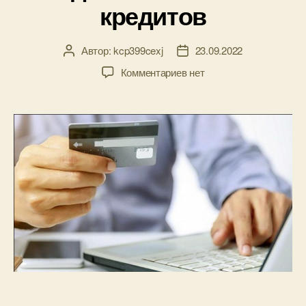
кредитов
Автор:
kcp399cexj
23.09.2022
Автор
Дата
записи
записи
к
Комментариев
нет
записи
Преимущества
и
недостатки
онлайн
кредитов