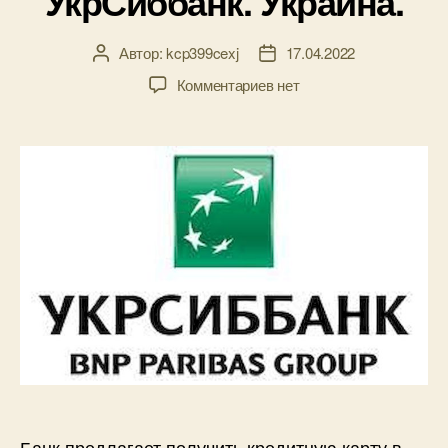
УкрСиббанк. Украина.
Автор:
kcp399cexj
17.04.2022
Автор
Дата
записи
записи
к
Комментариев
нет
записи
Онлайн
кредиты.
УкрСиббанк.
Украина.
Банк предлагает получить кредитную карту в