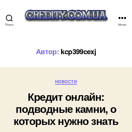
Поиск
Меню
credity.com.ua
Автор:
kcp399cexj
Рубрики
НОВОСТИ
Кредит онлайн:
подводные камни, о
которых нужно знать