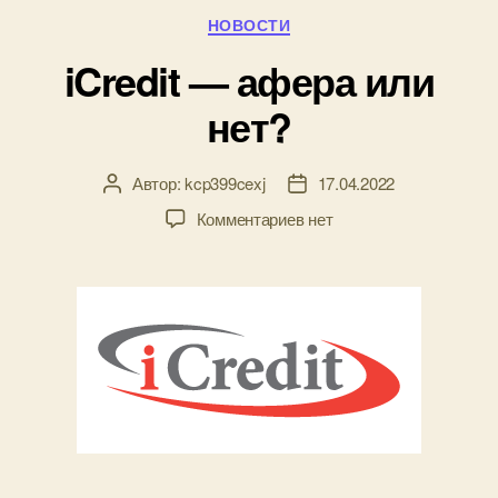
Рубрики
НОВОСТИ
iCredit — афера или
нет?
Автор:
kcp399cexj
17.04.2022
Автор
Дата
записи
записи
к
Комментариев
нет
записи
iCredit
—
афера
или
нет?