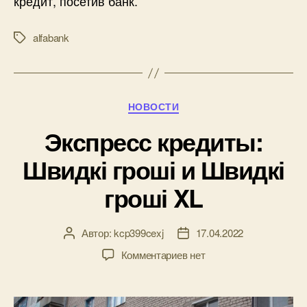
кредит, посетив банк.
alfabank
Метки
Рубрики
НОВОСТИ
Экспресс кредиты:
Швидкі гроші и Швидкі
гроші XL
Автор:
kcp399cexj
17.04.2022
Автор
Дата
записи
записи
к
Комментариев
нет
записи
Экспресс
кредиты: