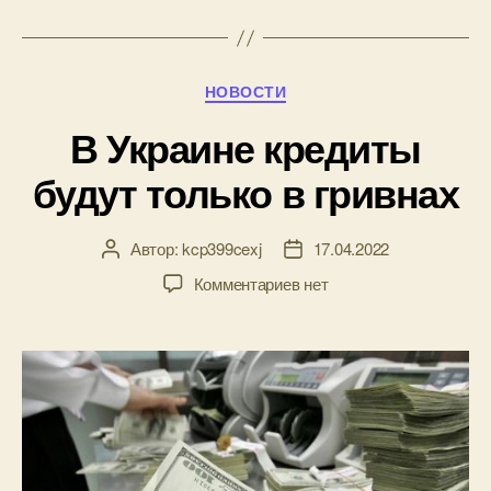
Рубрики
НОВОСТИ
В Украине кредиты
будут только в гривнах
Автор:
kcp399cexj
17.04.2022
Автор
Дата
записи
записи
к
Комментариев
нет
записи
В
Украине
кредиты
будут
только
в
гривнах