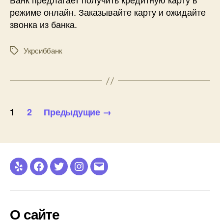
режиме онлайн. Заказывайте карту и ожидайте
звонка из банка.
Укрсиббанк
Метки
Пагинация
1
2
Предыдущие
→
записей
Yelp
Facebook
Twitter
Instagram
Email
О сайте