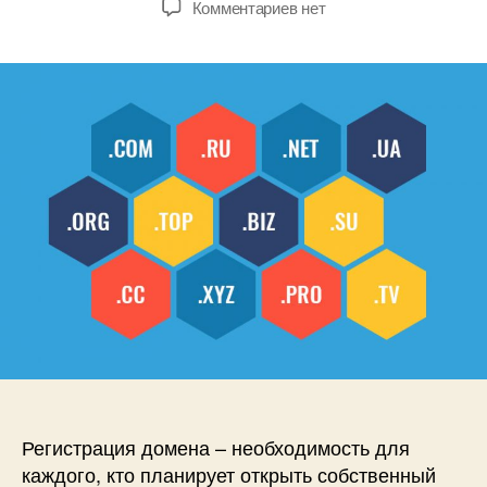
к
Комментариев
нет
записи
Зачем
нужен
и
где
взять
домен
Регистрация домена – необходимость для
каждого, кто планирует открыть собственный